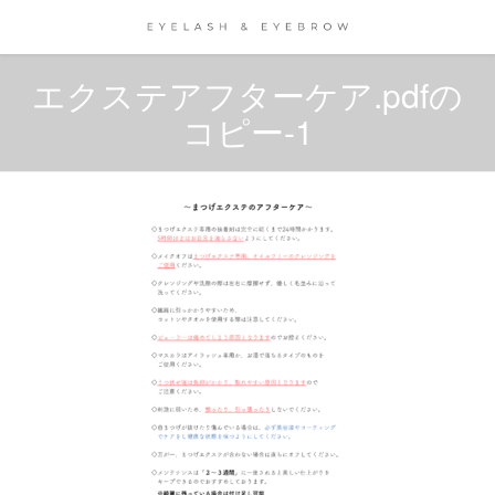
コ
ナ
ン
ビ
テ
ゲ
ン
ー
エクステアフターケア.pdfの
ツ
シ
コピー-1
に
ョ
移
ン
動
に
移
動